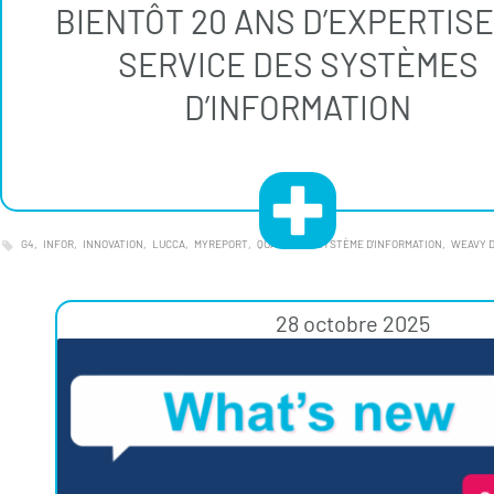
BIENTÔT 20 ANS D’EXPERTISE
SERVICE DES SYSTÈMES
D’INFORMATION
G4
INFOR
INNOVATION
LUCCA
MYREPORT
QUADIENT
SYSTÈME D'INFORMATION
WEAVY D
28 octobre 2025