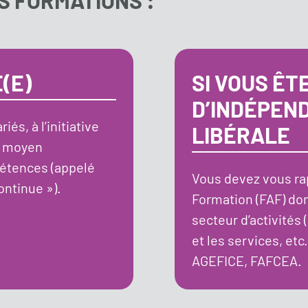
S FORMATIONS :
(E)
SI VOUS ÊT
D’INDÉPEN
és, à l’initiative
LIBÉRALE
u moyen
étences (appelé
Vous devez vous ra
ontinue »).
Formation (FAF) do
secteur d’activités 
et les services, etc
AGEFICE, FAFCEA.