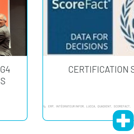
 G4
CERTIFICATION
TS
ERP
INTÉGRATEUR INFOR
LUCCA
QUADIENT
SCOREFACT