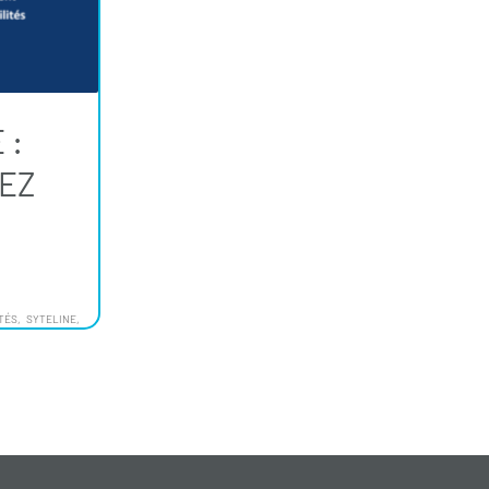
 :
EZ
TÉS
SYTELINE